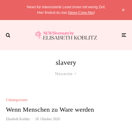
News für interessierte Leser:innen mit wenig Zeit.
Hier findest du das
News-Crew Abo
!
slavery
Neueste
Unkategorisiert
Wenn Menschen zu Ware werden
Elisabeth Koblitz
·
18. Oktober 2020