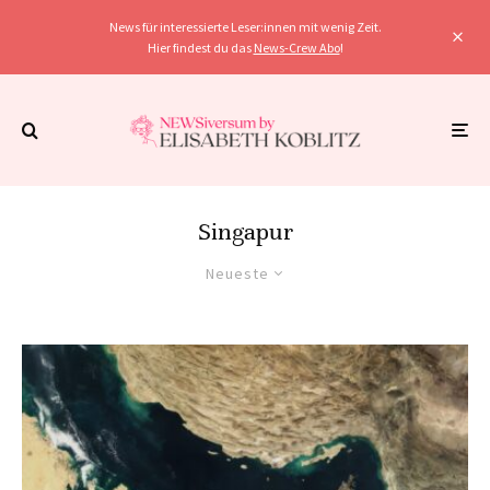
News für interessierte Leser:innen mit wenig Zeit.
Hier findest du das
News-Crew Abo
!
Singapur
Neueste