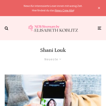
News für interessierte Leser:innen mit wenig Zeit.
Hier findest du das
News-Crew Abo
!
Shani Louk
Neueste