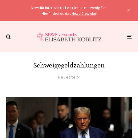
News für interessierte Leser:innen mit wenig Zeit.
Hier findest du das
News-Crew Abo
!
Schweigegeldzahlungen
Neueste