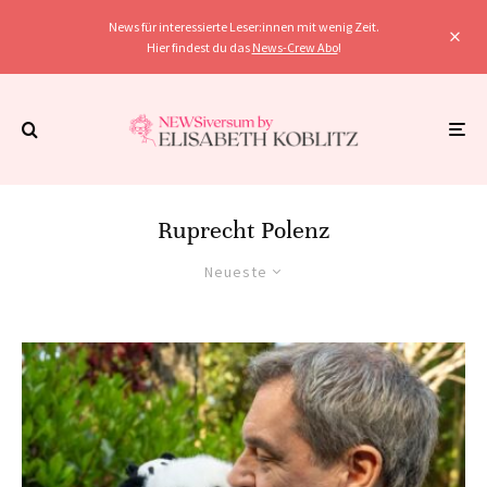
News für interessierte Leser:innen mit wenig Zeit.
Hier findest du das
News-Crew Abo
!
Ruprecht Polenz
Neueste