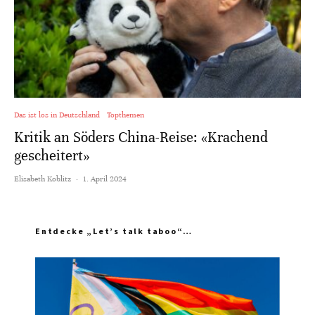
Das ist los in Deutschland
Topthemen
Kritik an Söders China-Reise: «Krachend
gescheitert»
Elisabeth Koblitz
·
1. April 2024
Entdecke „Let’s talk taboo“…