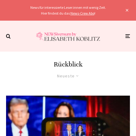
News für interessierte Leser:innen mit wenig Zeit.
Hier findest du das
News-Crew Abo
!
Rückblick
Neueste