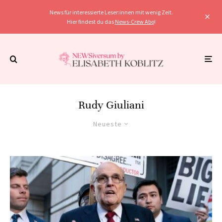
News für interessierte Leser:innen mit wenig Zeit.
Hier findest du das
News-Crew Abo
!
Rudy Giuliani
Neueste