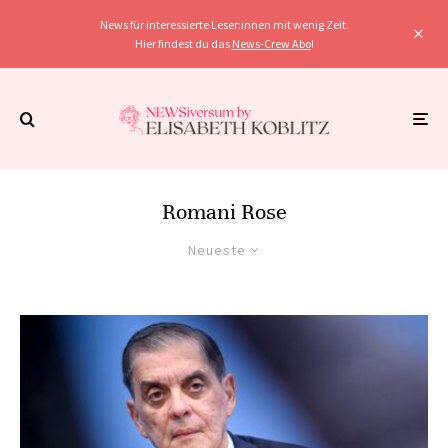
News für interessierte Leser:innen mit wenig Zeit.
Hier findest du das
News-Crew Abo
!
Romani Rose
Neueste