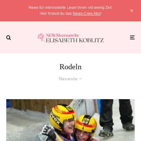
News für interessierte Leser:innen mit wenig Zeit.
Hier findest du das
News-Crew Abo
!
Rodeln
Neueste