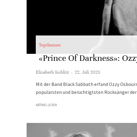
Topthemen
«Prince Of Darkness»: Ozz
Elisabeth Koblitz
·
22. Juli 2025
Mit der Band Black Sabbath erfand Ozzy Osbourne
populärsten und berüchtigtsten Rocksänger der 
ARTIKEL LESEN