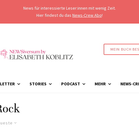
News für interessierte Leser:innen mit wenig Zeit.
Hier findest du das
News-Crew Abo
!
MEIN BUCH BE
LETTER
STORIES
PODCAST
MEHR
NEWS-CR
Rock
ueste