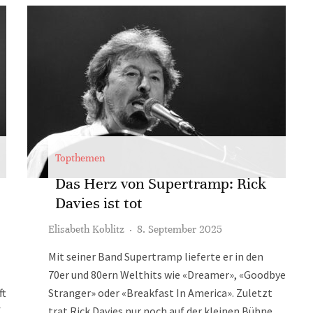
Topthemen
Das Herz von Supertramp: Rick
Davies ist tot
Elisabeth Koblitz
·
8. September 2025
Mit seiner Band Supertramp lieferte er in den
70er und 80ern Welthits wie «Dreamer», «Goodbye
ft
Stranger» oder «Breakfast In America». Zuletzt
f
trat Rick Davies nur noch auf der kleinen Bühne