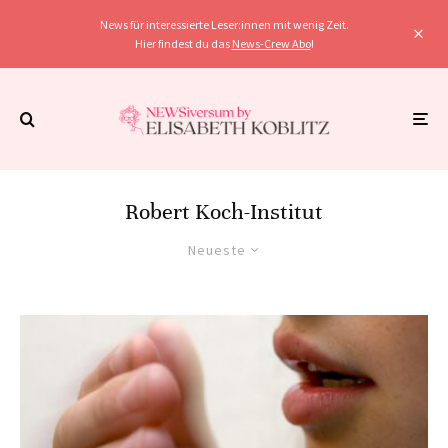
News für interessierte Leser:innen mit wenig Zeit.
Hier findest du das
News-Crew Abo
!
Robert Koch-Institut
Neueste