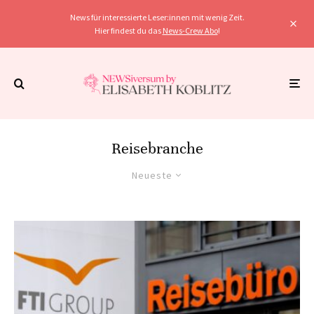
News für interessierte Leser:innen mit wenig Zeit.
Hier findest du das
News-Crew Abo
!
Reisebranche
Neueste