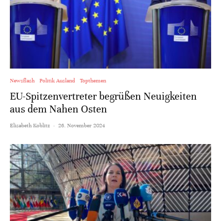
Newsflash
Politik Ausland
Topthemen
EU-Spitzenvertreter begrüßen Neuigkeiten
aus dem Nahen Osten
Elisabeth Koblitz
·
26. November 2024