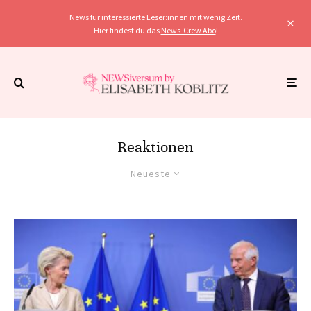
News für interessierte Leser:innen mit wenig Zeit.
Hier findest du das
News-Crew Abo
!
Reaktionen
Neueste