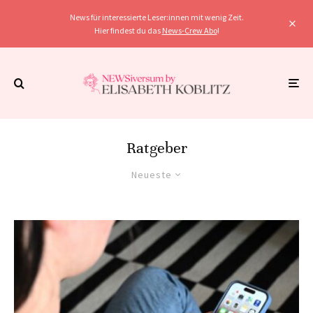
News für interessierte Leser:innen mit wenig Zeit.
Hier findest du das
News-Crew Abo
!
Ratgeber
Neueste