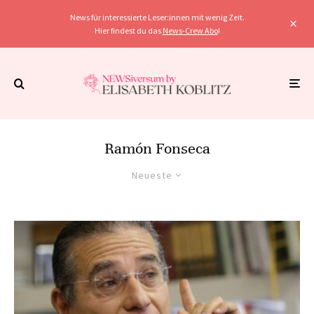
News für interessierte Leser:innen mit wenig Zeit.
Hier findest du das
News-Crew Abo
!
Ramón Fonseca
Neueste