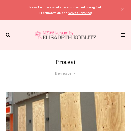
News für interessierte Leser:innen mit wenig Zeit.
Hier findest du das
News-Crew Abo
!
Protest
Neueste