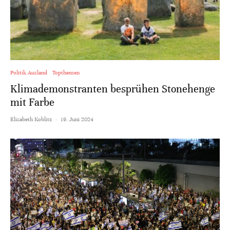
Politik Ausland
Topthemen
Klimademonstranten besprühen Stonehenge
mit Farbe
Elisabeth Koblitz
·
19. Juni 2024