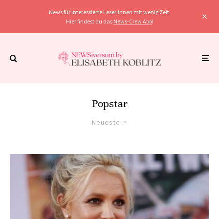
News für interessierte Leser:innen mit wenig Zeit.
Hier findest du das
News-Crew Abo
!
Popstar
Neueste