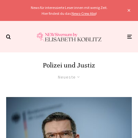
News für interessierte Leser:innen mit wenig Zeit.
Hier findest du das
News-Crew Abo
!
Polizei und Justiz
Neueste