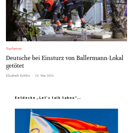
Topthemen
Deutsche bei Einsturz von Ballermann-Lokal
getötet
Elisabeth Koblitz
·
24. Mai 2024
Entdecke „Let’s talk taboo“…