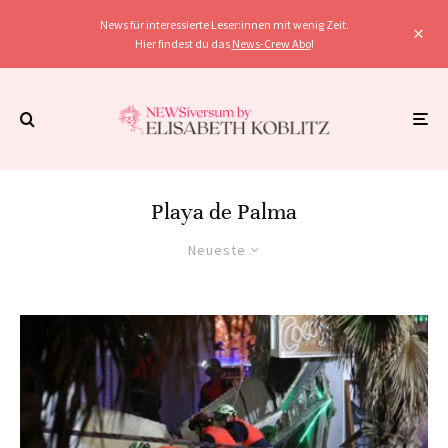
News für interessierte Leser:innen mit wenig Zeit.
Hier findest du das
News-Crew Abo
!
Playa de Palma
Neueste