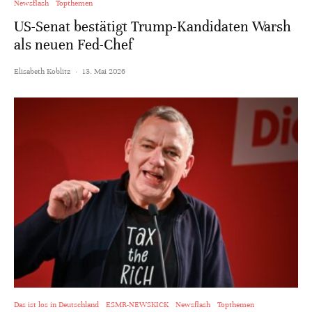
Newsflash
Topthemen
US-Senat bestätigt Trump-Kandidaten Warsh
als neuen Fed-Chef
Elisabeth Koblitz
·
13. Mai 2026
Das ist los in Deutschland
ESMR-NEWSKICK
Newsflash
Topthemen