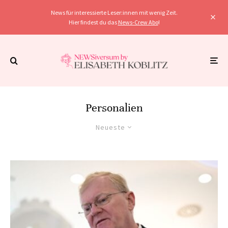
News für interessierte Leser:innen mit wenig Zeit.
Hier findest du das
News-Crew Abo
!
Personalien
Neueste