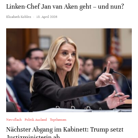
Linken-Chef Jan van Aken geht – und nun?
Elisabeth Koblitz
·
15. April 2026
Newsflash
Politik Ausland
Topthemen
Nächster Abgang im Kabinett: Trump setzt
Justizministerin ab