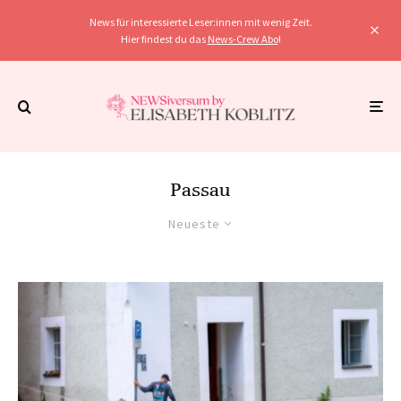
News für interessierte Leser:innen mit wenig Zeit.
Hier findest du das
News-Crew Abo
!
Passau
Neueste