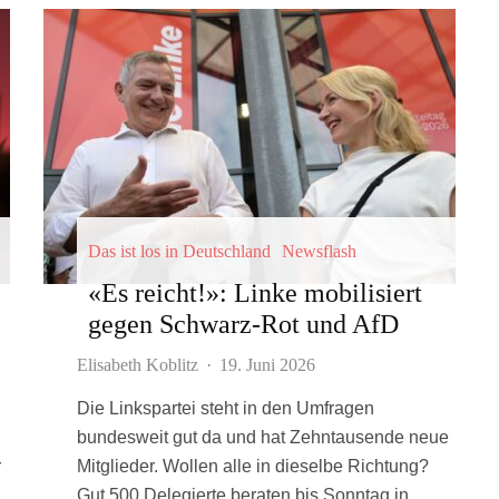
Das ist los in Deutschland
Newsflash
«Es reicht!»: Linke mobilisiert
gegen Schwarz-Rot und AfD
Elisabeth Koblitz
·
19. Juni 2026
Die Linkspartei steht in den Umfragen
bundesweit gut da und hat Zehntausende neue
r
Mitglieder. Wollen alle in dieselbe Richtung?
Gut 500 Delegierte beraten bis Sonntag in