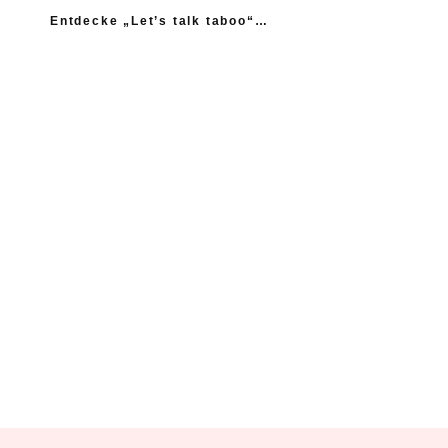
Entdecke „Let’s talk taboo“…
„Ich fühle mich wie das neue Extrem: nicht einmal
mein Gynäkologe hatte das Thema Asexualität auf dem
Radar“
“Woher sollte ich als Kind wissen, dass es
nicht normal ist, wenn die Mama einen
schlägt?”
Ein Kind mehr, wäre ein Kind zu viel