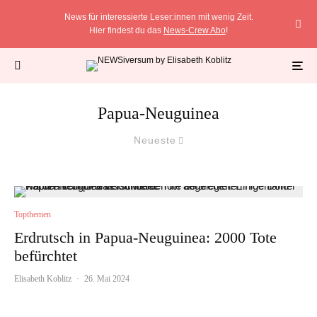
News für interessierte Leser:innen mit wenig Zeit.
Hier findest du das
News-Crew Abo
!
Papua-Neuguinea
Neueste
Topthemen
Erdrutsch in Papua-Neuguinea: 2000 Tote
befürchtet
Elisabeth Koblitz
·
26. Mai 2024