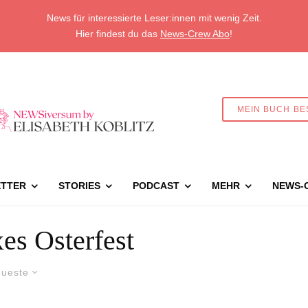
News für interessierte Leser:innen mit wenig Zeit.
Hier findest du das
News-Crew Abo
!
MEIN BUCH BE
TTER
STORIES
PODCAST
MEHR
NEWS-
es Osterfest
ueste