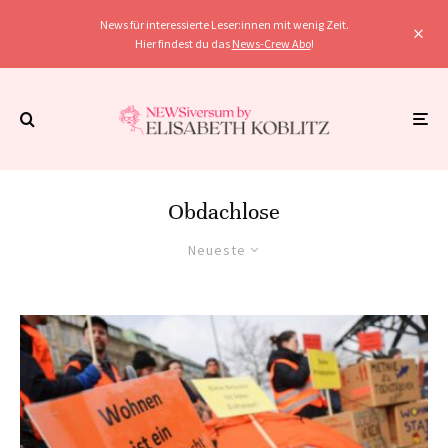
News für interessierte Leser:innen mit wenig Zeit.
Hier findest du das
News-Crew Abo
!
Obdachlose
Neueste