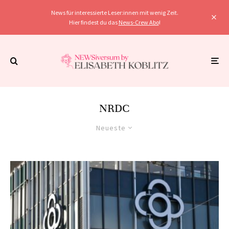
News für interessierte Leser:innen mit wenig Zeit.
Hier findest du das
News-Crew Abo
!
NRDC
Neueste