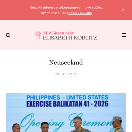
News für interessierte Leser:innen mit wenig Zeit.
Hier findest du das
News-Crew Abo
!
Neuseeland
Neueste