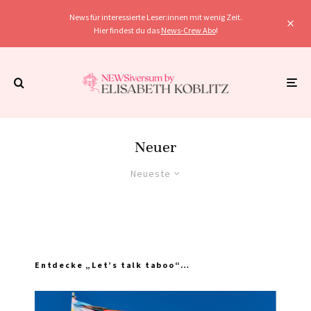
News für interessierte Leser:innen mit wenig Zeit.
Hier findest du das
News-Crew Abo
!
Neuer
Neueste
Entdecke „Let’s talk taboo“…