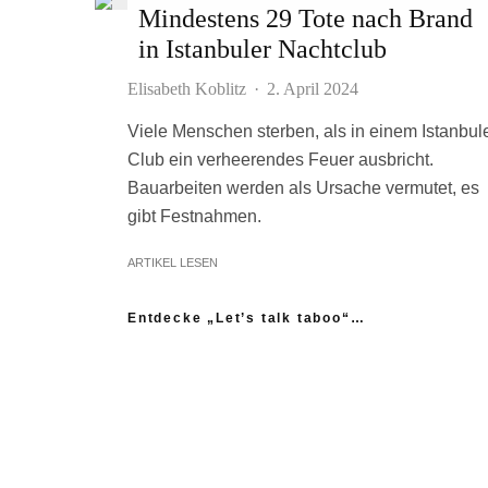
Mindestens 29 Tote nach Brand
in Istanbuler Nachtclub
Elisabeth Koblitz
·
2. April 2024
Viele Menschen sterben, als in einem Istanbul
Club ein verheerendes Feuer ausbricht.
Bauarbeiten werden als Ursache vermutet, es
gibt Festnahmen.
ARTIKEL LESEN
Entdecke „Let’s talk taboo“…
„Ich fühle mich wie das neue Extrem:
nicht einmal mein Gynäkologe hatte das
Thema Asexualität auf dem Radar“
“Woher sollte ich als Kind wissen,