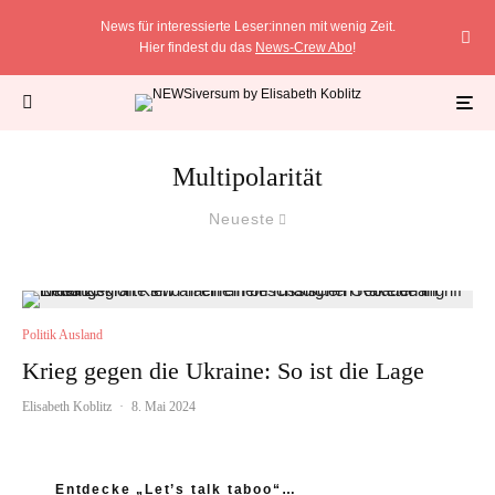
News für interessierte Leser:innen mit wenig Zeit.
Hier findest du das
News-Crew Abo
!
Multipolarität
Neueste
Politik Ausland
Krieg gegen die Ukraine: So ist die Lage
Elisabeth Koblitz
·
8. Mai 2024
Entdecke „Let’s talk taboo“…