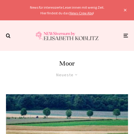
News für interessierte Leser:innen mit wenig Zeit.
Hier findest du das
News-Crew Abo
!
Moor
Neueste