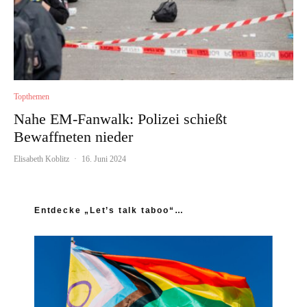
Topthemen
Nahe EM-Fanwalk: Polizei schießt
Bewaffneten nieder
Elisabeth Koblitz
·
16. Juni 2024
Entdecke „Let’s talk taboo“…