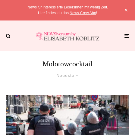
News für interessierte Leser:innen mit wenig Zeit.
Hier findest du das
News-Crew Abo
!
Molotowcocktail
Neueste