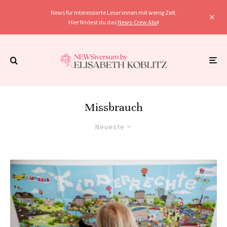
News für interessierte Leser:innen mit wenig Zeit.
Hier findest du das
News-Crew Abo
!
Missbrauch
Neueste