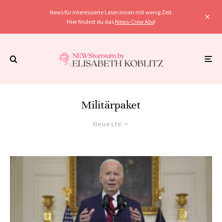
News für interessierte Leser:innen mit wenig Zeit.
Hier findest du das
News-Crew Abo
!
Militärpaket
Neueste