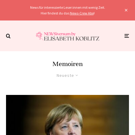
News für interessierte Leser:innen mit wenig Zeit.
Hier findest du das
News-Crew Abo
!
Memoiren
Neueste