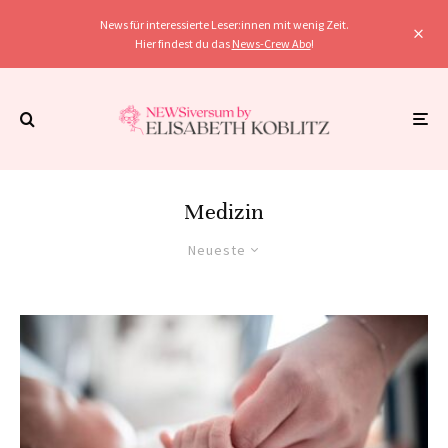
News für interessierte Leser:innen mit wenig Zeit.
Hier findest du das
News-Crew Abo
!
Medizin
Neueste