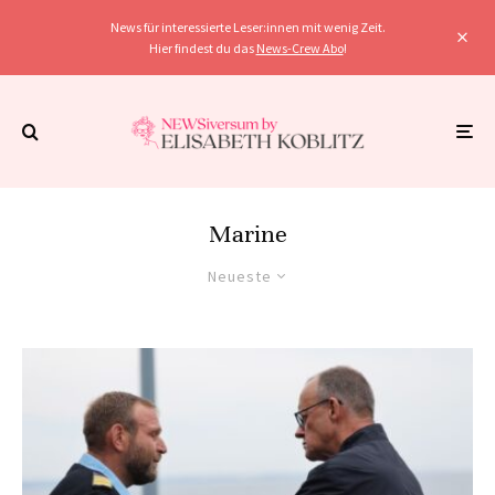
News für interessierte Leser:innen mit wenig Zeit.
Hier findest du das
News-Crew Abo
!
Marine
Neueste