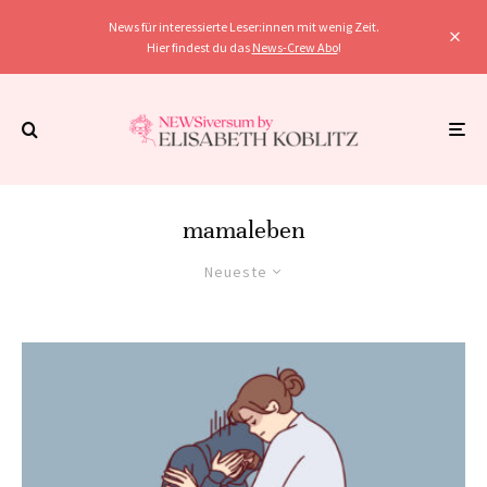
News für interessierte Leser:innen mit wenig Zeit.
Hier findest du das
News-Crew Abo
!
mamaleben
Neueste