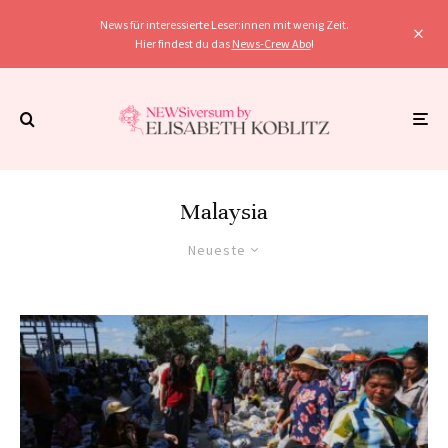
News für interessierte Leser:innen mit wenig Zeit.
Hier findest du das
News-Crew Abo
!
Malaysia
Neueste