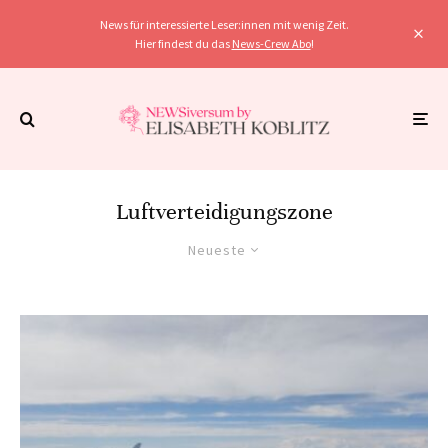
News für interessierte Leser:innen mit wenig Zeit.
Hier findest du das
News-Crew Abo
!
Luftverteidigungszone
Neueste