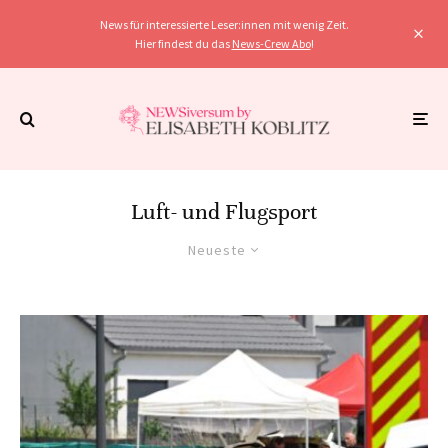
News für interessierte Leser:innen mit wenig Zeit.
Hier findest du das
News-Crew Abo
!
Luft- und Flugsport
Neueste