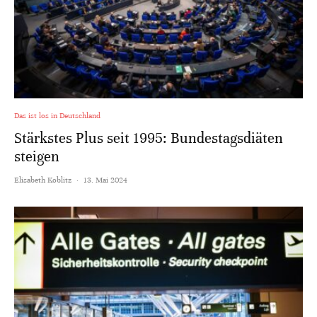
Das ist los in Deutschland
Stärkstes Plus seit 1995: Bundestagsdiäten
steigen
Elisabeth Koblitz
·
13. Mai 2024