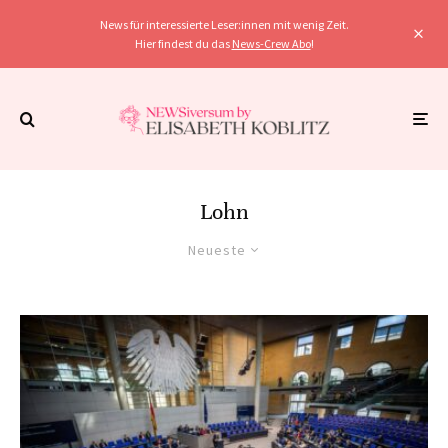
News für interessierte Leser:innen mit wenig Zeit.
Hier findest du das
News-Crew Abo
!
Lohn
Neueste