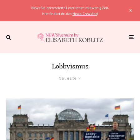
News für interessierte Leser:innen mit wenig Zeit.
Hier findest du das
News-Crew Abo
!
Lobbyismus
Neueste