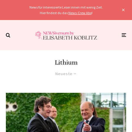
News für interessierte Leser:innen mit wenig Zeit.
Hier findest du das
News-Crew Abo
!
Lithium
Neueste