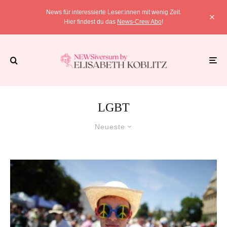
News für interessierte Leser:innen mit wenig Zeit.
Hier findest du das
News-Crew Abo
!
LGBT
Neueste