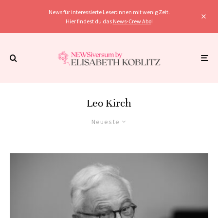
News für interessierte Leser:innen mit wenig Zeit.
Hier findest du das
News-Crew Abo
!
Leo Kirch
Neueste