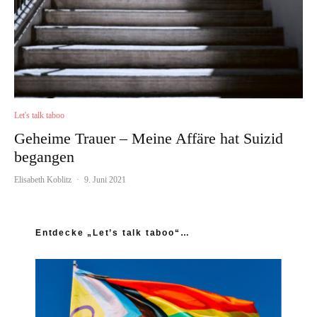
Let's talk taboo
Geheime Trauer – Meine Affäre hat Suizid
begangen
Elisabeth Koblitz
·
9. Juni 2021
Entdecke „Let’s talk taboo“…