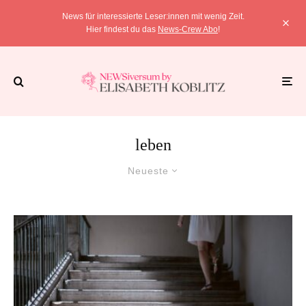
News für interessierte Leser:innen mit wenig Zeit.
Hier findest du das
News-Crew Abo
!
leben
Neueste