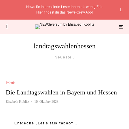
News für interessierte Leser:innen mit wenig Zeit.
Hier findest du das
News-Crew Abo
!
landtagswahlenhessen
Neueste
Politik
Die Landtagswahlen in Bayern und Hessen
Elisabeth Koblitz
·
10. Oktober 2023
Entdecke „Let’s talk taboo“…