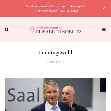
News für interessierte Leser:innen mit wenig Zeit.
Hier findest du das
News-Crew Abo
!
Landtagswahl
Neueste