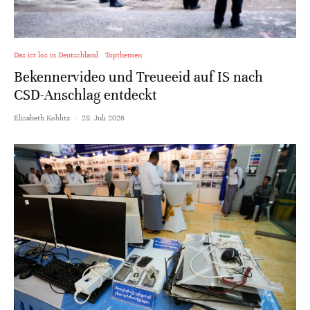
Das ist los in Deutschland
Topthemen
Bekennervideo und Treueeid auf IS nach
CSD-Anschlag entdeckt
Elisabeth Koblitz
·
28. Juli 2026