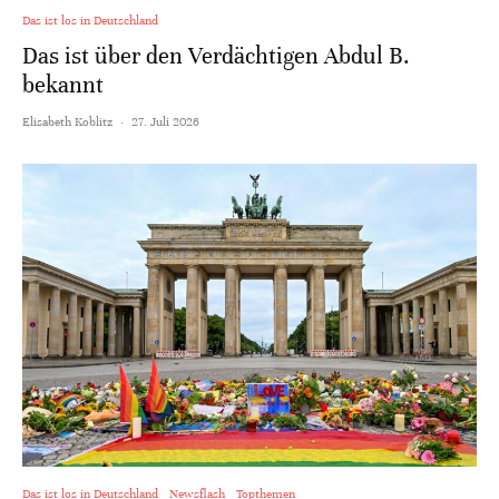
Das ist los in Deutschland
Das ist über den Verdächtigen Abdul B.
bekannt
Elisabeth Koblitz
·
27. Juli 2026
Das ist los in Deutschland
Newsflash
Topthemen