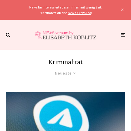
News für interessierte Leser:innen mit wenig Zeit.
Hier findest du das
News-Crew Abo
!
Kriminalität
Neueste