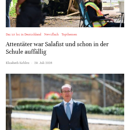
Das ist los in Deutschland
Newsflash
Topthemen
Attentäter war Salafist und schon in der
Schule auffällig
Elisabeth Koblitz
·
29. Juli 2026